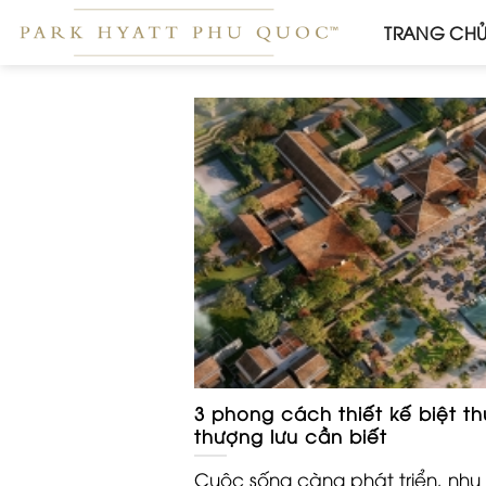
Skip
TRANG CH
to
content
3 phong cách thiết kế biệt t
thượng lưu cần biết
Cuộc sống càng phát triển, nhu 