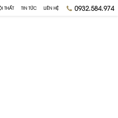
0932.584.974
I THẤT
TIN TỨC
LIÊN HỆ