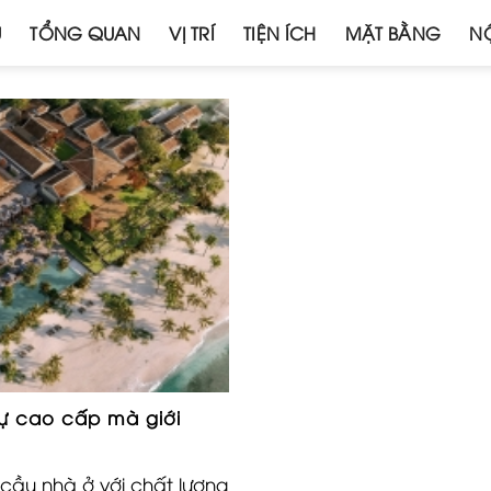
Ủ
TỔNG QUAN
VỊ TRÍ
TIỆN ÍCH
MẶT BẰNG
NỘ
hự cao cấp mà giới
cầu nhà ở với chất lượng