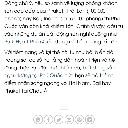
Đáng chú ý, nếu so sánh về lượng phòng khách
sạn cao cấp của Phuket, Thái Lan (100.000
phòng) hay Bali, Indonesia (65.000 phòng) thì Phú
Quốc vẫn còn khá khiêm tốn. Chính vì vậy, đầu tư
vào những dự án bất động sản nghỉ dưỡng như
Park Hyatt Phú Quốc
đang có tiềm năng rất lớn.
Với tiềm năng và lợi thế hội tụ như bãi biển dài
hoang sơ, cơ sở hạ tầng dần hoàn thiện và hệ
động thực vật đặc hữu hiếm có,
bất động sản
nghỉ dưỡng tại Phú Quốc
hứa hẹn sẽ trở thành
điểm nhấn sang ngang với Hải Nam, Bali hay
Phuket tại Châu Á.