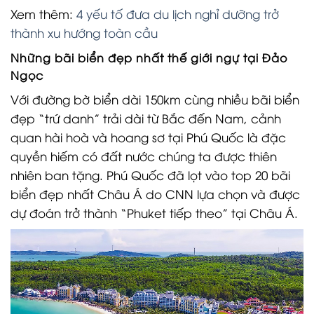
Xem thêm:
4 yếu tố đưa du lịch nghỉ dưỡng trở
thành xu hướng toàn cầu
Những bãi biển đẹp nhất thế giới ngự tại Đảo
Ngọc
Với đường bờ biển dài 150km cùng nhiều bãi biển
đẹp “trứ danh” trải dài từ Bắc đến Nam, cảnh
quan hài hoà và hoang sơ tại Phú Quốc là đặc
quyền hiếm có đất nước chúng ta được thiên
nhiên ban tặng. Phú Quốc đã lọt vào top 20 bãi
biển đẹp nhất Châu Á do CNN lựa chọn và được
dự đoán trở thành “Phuket tiếp theo” tại Châu Á.