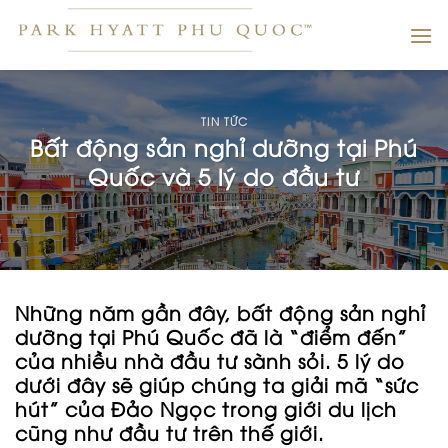
Skip
to
content
TIN TỨC
Bất động sản nghỉ dưỡng tại Phú
Quốc và 5 lý do đầu tư
Những năm gần đây, bất động sản nghỉ
dưỡng tại Phú Quốc đã là “điểm đến”
của nhiều nhà đầu tư sành sỏi. 5 lý do
dưới đây sẽ giúp chúng ta giải mã “sức
hút” của Đảo Ngọc trong giới du lịch
cũng như đầu tư trên thế giới.