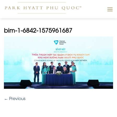
Skip
to
content
bim-1-6842-1575961687
←
Previous