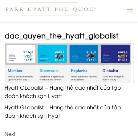
Skip
to
content
dac_quyen_the_hyatt_globalist
Hyatt GLobalist – Hạng thẻ cao nhất của tập
đoàn khách sạn Hyatt
Hyatt GLobalist – Hạng thẻ cao nhất của tập
đoàn khách sạn Hyatt
Next
→