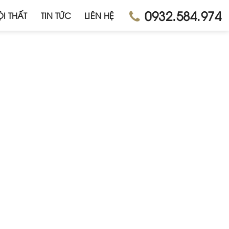
0932.584.974
I THẤT
TIN TỨC
LIÊN HỆ