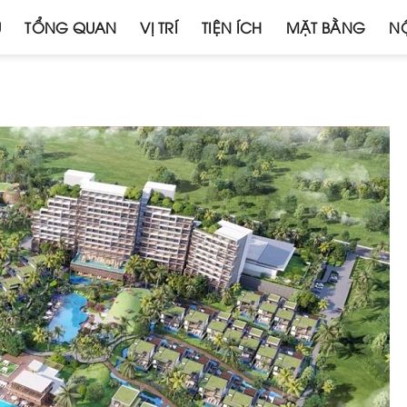
Ủ
TỔNG QUAN
VỊ TRÍ
TIỆN ÍCH
MẶT BẰNG
NỘ