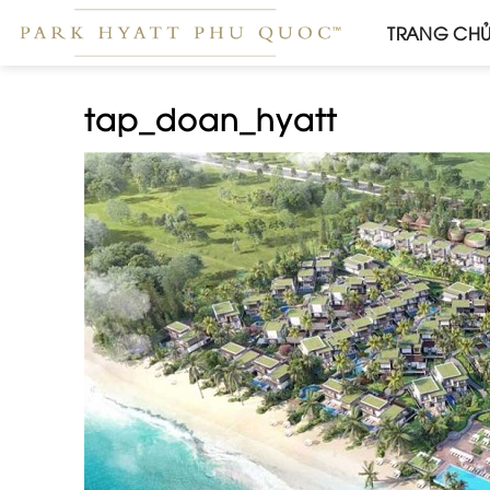
Skip
TRANG CH
to
content
tap_doan_hyatt