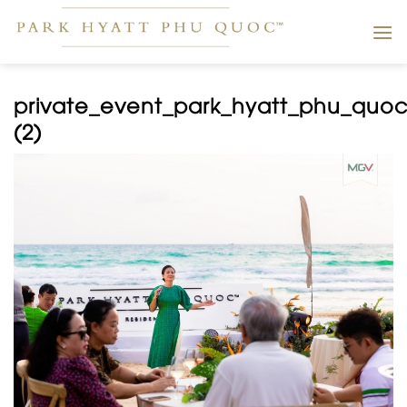
Skip
to
content
private_event_park_hyatt_phu_quo
(2)