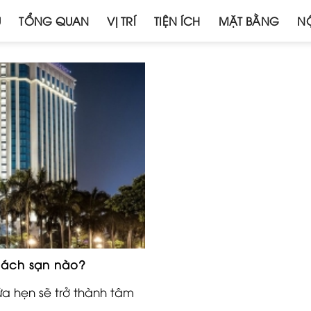
Ủ
TỔNG QUAN
VỊ TRÍ
TIỆN ÍCH
MẶT BẰNG
NỘ
hách sạn nào?
ứa hẹn sẽ trở thành tâm