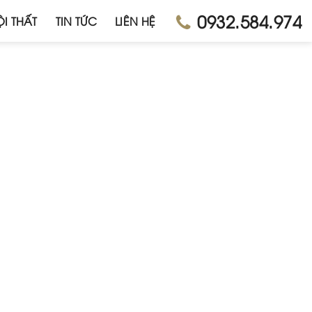
0932.584.974
I THẤT
TIN TỨC
LIÊN HỆ