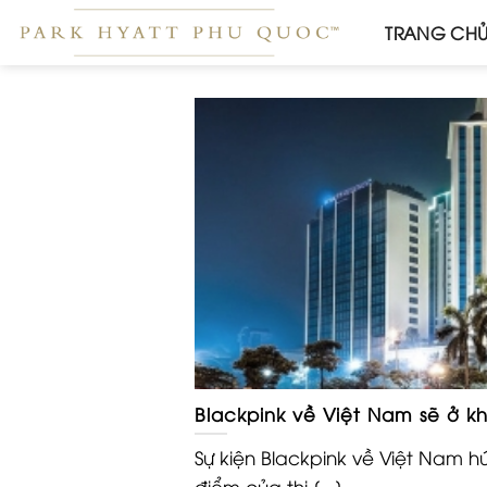
Skip
TRANG CH
to
content
Blackpink về Việt Nam sẽ ở k
Sự kiện Blackpink về Việt Nam h
điểm của thị [...]