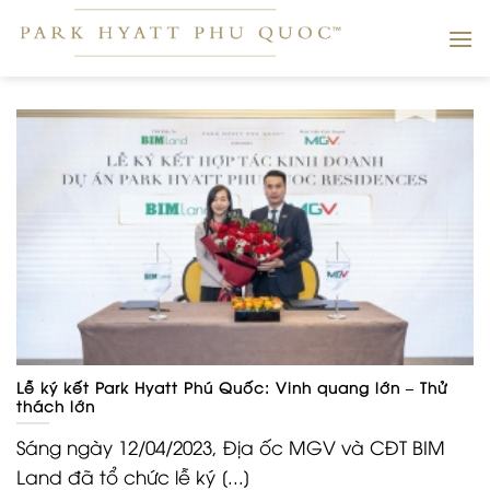
Skip
to
content
Lễ ký kết Park Hyatt Phú Quốc: Vinh quang lớn – Thử
thách lớn
Sáng ngày 12/04/2023, Địa ốc MGV và CĐT BIM
Land đã tổ chức lễ ký [...]