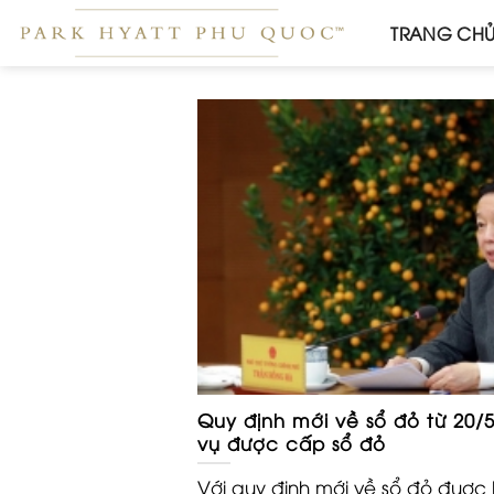
Skip
TRANG CH
to
content
Quy định mới về sổ đỏ từ 20/
vụ được cấp sổ đỏ
Với quy định mới về sổ đỏ đuợc