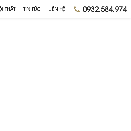
0932.584.974
I THẤT
TIN TỨC
LIÊN HỆ