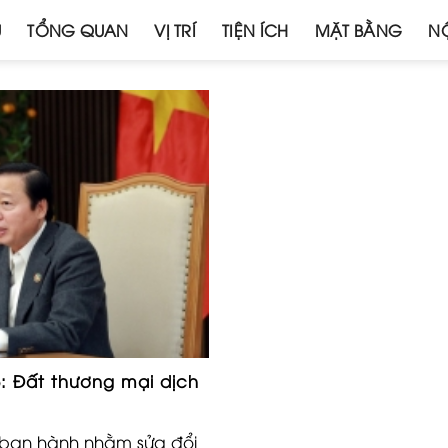
Ủ
TỔNG QUAN
VỊ TRÍ
TIỆN ÍCH
MẶT BẰNG
NỘ
5: Đất thương mại dịch
 ban hành nhằm sửa đổi