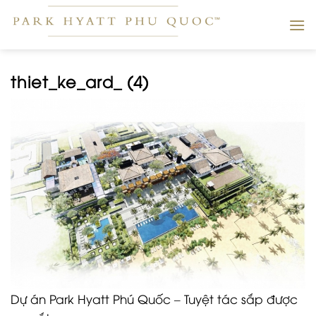
Skip
to
content
thiet_ke_ard_ (4)
Dự án Park Hyatt Phú Quốc – Tuyệt tác sắp được