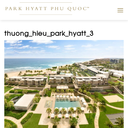
Skip
to
content
thuong_hieu_park_hyatt_3