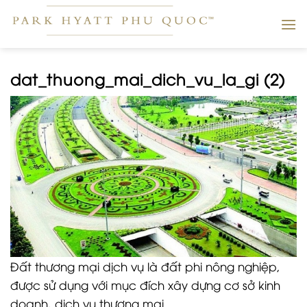
Skip
to
content
dat_thuong_mai_dich_vu_la_gi (2)
Đất thương mại dịch vụ là đất phi nông nghiệp,
được sử dụng với mục đích xây dựng cơ sở kinh
doanh, dịch vụ thương mại