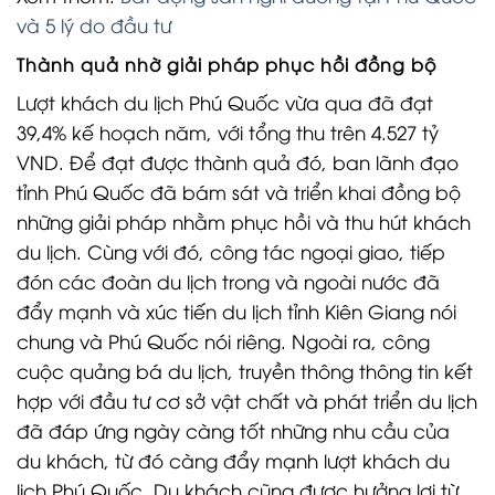
và 5 lý do đầu tư
Thành quả nhờ giải pháp phục hồi đồng bộ
Lượt khách du lịch Phú Quốc vừa qua đã đạt
39,4% kế hoạch năm, với tổng thu trên 4.527 tỷ
VND. Để đạt được thành quả đó, ban lãnh đạo
tỉnh Phú Quốc đã bám sát và triển khai đồng bộ
những giải pháp nhằm phục hồi và thu hút khách
du lịch. Cùng với đó, công tác ngoại giao, tiếp
đón các đoàn du lịch trong và ngoài nước đã
đẩy mạnh và xúc tiến du lịch tỉnh Kiên Giang nói
chung và Phú Quốc nói riêng. Ngoài ra, công
cuộc quảng bá du lịch, truyền thông thông tin kết
hợp với đầu tư cơ sở vật chất và phát triển du lịch
đã đáp ứng ngày càng tốt những nhu cầu của
du khách, từ đó càng đẩy mạnh lượt khách du
lịch Phú Quốc. Du khách cũng được hưởng lợi từ