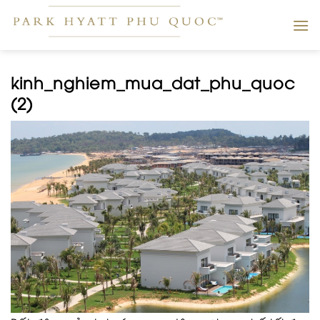
Skip
to
content
kinh_nghiem_mua_dat_phu_quoc
(2)