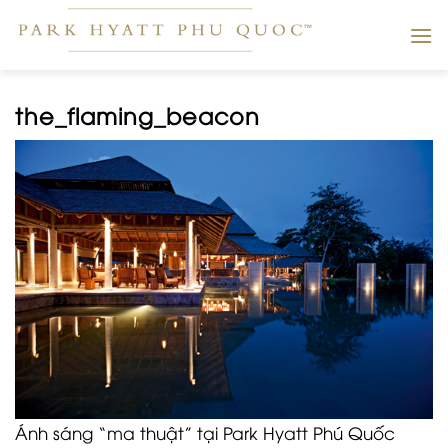
Skip
to
content
the_flaming_beacon
Ánh sáng “ma thuật” tại Park Hyatt Phú Quốc