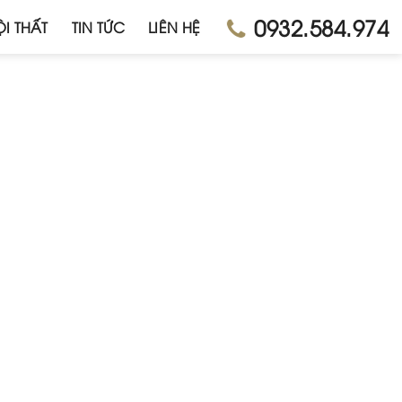
0932.584.974
I THẤT
TIN TỨC
LIÊN HỆ