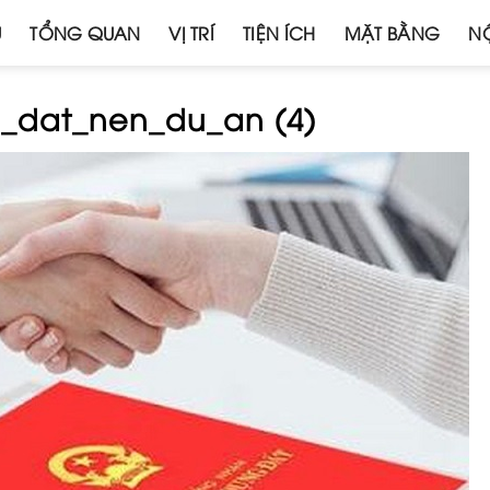
Ủ
TỔNG QUAN
VỊ TRÍ
TIỆN ÍCH
MẶT BẰNG
NỘ
_dat_nen_du_an (4)