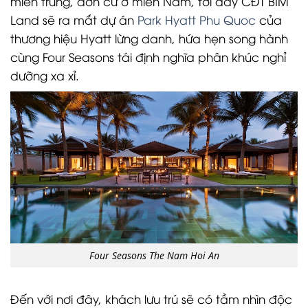
miền trung, đơn cử ở miền Nam, tới đây CĐT BIM
Land sẽ ra mắt dự án
Park Hyatt Phu Quoc
của
thương hiệu Hyatt lừng danh, hứa hẹn song hành
cùng Four Seasons tái định nghĩa phân khúc nghỉ
dưỡng xa xỉ.
Four Seasons The Nam Hoi An
Đến với nơi đây, khách lưu trú sẽ có tầm nhìn độc