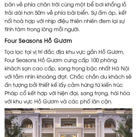
bản về phía chân trời cùng một bể bơi khổng lồ
trải dài hơn 50m về phía bãi biển. Sự ấm áp, kết
nối hoà hợp với nhịp điệu thiên nhiên đem lại sự
tĩnh tâm trong lòng mỗi người.
Four Seasons Hồ Gươm
Tọa lạc tại vị trí đắc địa khu vực gần Hồ Gươm,
Four Seasons Hồ Gươm cung cấp 100 phòng
khách sạn cao cấp, sang trọng bậc nhất Hà Nội
với tầm nhìn khoáng đạt. Chắc chắn du khách sẽ
ấn tượng bởi thiết kế lấy cảm hứng từ kiến trúc
Pháp cổ kết hợp với hiện đại, sang trọng, hài hòa
với khu vực Hồ Gươm và các phố lân cận.