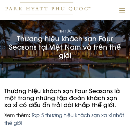
Skip
to
content
TIN TỨC
Thương hiệu khách sạn Four
Seasons tại Việt Nam và trên thế
giới
Thương hiệu khách sạn Four Seasons là
một trong những tập đoàn khách sạn
xa xỉ có dấu ấn trải dài khắp thế giới.
Xem thêm:
Top 5 thương hiệu khách sạn xa xỉ nhất
thế giới