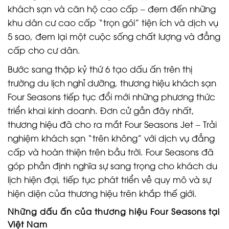
khách sạn và căn hộ cao cấp – đem đến những
khu dân cư cao cấp “trọn gói” tiện ích và dịch vụ
5 sao, đem lại một cuộc sống chất lượng và đẳng
cấp cho cư dân.
Bước sang thập kỷ thứ 6 tạo dấu ấn trên thị
trường du lịch nghỉ dưỡng, thương hiệu khách sạn
Four Seasons tiếp tục đổi mới những phương thức
triển khai kinh doanh. Đơn cử gần đây nhất,
thương hiệu đã cho ra mắt Four Seasons Jet – Trải
nghiệm khách sạn “trên không” với dịch vụ đẳng
cấp và hoàn thiện trên bầu trời. Four Seasons đã
góp phần định nghĩa sự sang trọng cho khách du
lịch hiện đại, tiếp tục phát triển về quy mô và sự
hiện diện của thương hiệu trên khắp thế giới.
Những dấu ấn của thương hiệu Four Seasons tại
Việt Nam