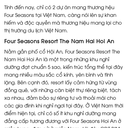
Tính đến nay, chỉ có 2 dự án mang thương hệu
Four Seasons tại Việt Nam, càng nói lên sự khan
hiếm và độc quyền mà thương hiệu mang lại cho
thị trường du lịch Việt Nam.
Four Seasons Resort The Nam Hai Hoi An
Nằm gần phố cổ Hội An, Four Seasons Resort The
Nam Hai Hoi An là một trong những khu nghỉ
dưỡng đạt chuẩn 5 sao, kiến trúc tổng thể tại đây
mang nhiều màu sắc cổ kính, yên bình và tĩnh
lặng. Bên cạnh đó, resort lấy cảm hứng từ vùng
đồng quê, với những căn biệt thự riêng biệt, tách
xa nhau, đảm bảo sự riêng tư và thoải mái cho
các gia đình khi nghỉ ngơi tại đây. Ở Việt Nam thời
điểm hiện tại, chỉ có số ít khu nghỉ dưỡng mang
đẳng cấp tương đương với Four Seasons Hoi An ở