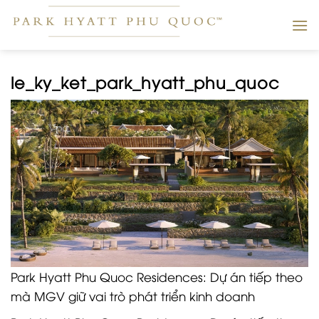
Skip
to
content
le_ky_ket_park_hyatt_phu_quoc
Park Hyatt Phu Quoc Residences: Dự án tiếp theo
mà MGV giữ vai trò phát triển kinh doanh