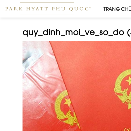
Skip
TRANG CH
to
content
quy_dinh_moi_ve_so_do (