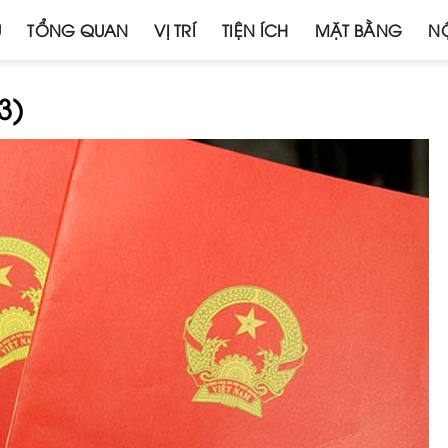
Ủ
TỔNG QUAN
VỊ TRÍ
TIỆN ÍCH
MẶT BẰNG
NỘ
3)