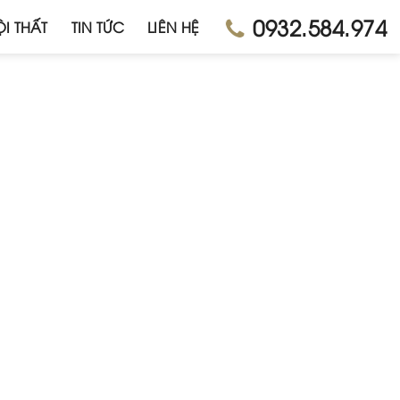
0932.584.974
I THẤT
TIN TỨC
LIÊN HỆ